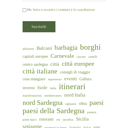
Ho letto e accetto i termini e le condizioni
borghi
barbagia
Balcani
adozioni
Carnevale
capitali europee
cascate
castelli
città europee
città
centro sardegna
città italiane
consigli di viaggio
eventi
cosa mangiare
Gallura
esperienze
itinerari
Isole
inverno
italia
nord Italia
manifestazioni
mediterraneo
nord Sardegna
paesi
olbia
ogliastra
paesi della Sardegna
pasqua
Sicilia
ristoranti
piatti tipici
riti
sarrabus
spiagge
tour
spostarsi in treno
Suditalia
Sulcis