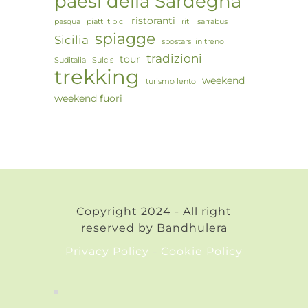
paesi della Sardegna
ristoranti
pasqua
piatti tipici
riti
sarrabus
spiagge
Sicilia
spostarsi in treno
tradizioni
tour
Suditalia
Sulcis
trekking
weekend
turismo lento
weekend fuori
Copyright 2024 - All right
reserved by Bandhulera
Privacy Policy
-
Cookie Policy