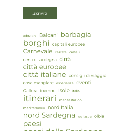
barbagia
Balcani
adozioni
borghi
capitali europee
Carnevale
cascate
castelli
città
centro sardegna
città europee
città italiane
consigli di viaggio
eventi
cosa mangiare
esperienze
Isole
Gallura
inverno
italia
itinerari
manifestazioni
nord Italia
mediterraneo
nord Sardegna
olbia
ogliastra
paesi