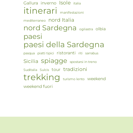
Isole
Gallura
inverno
italia
itinerari
manifestazioni
nord Italia
mediterraneo
nord Sardegna
olbia
ogliastra
paesi
paesi della Sardegna
ristoranti
pasqua
piatti tipici
riti
sarrabus
spiagge
Sicilia
spostarsi in treno
tradizioni
tour
Suditalia
Sulcis
trekking
weekend
turismo lento
weekend fuori