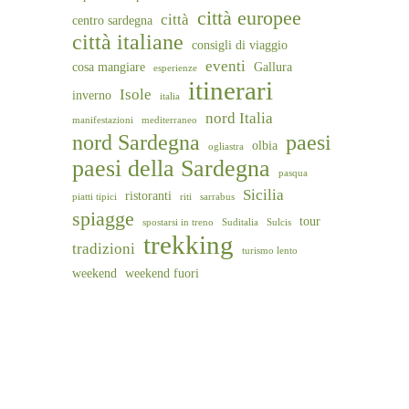
città europee
città
centro sardegna
città italiane
consigli di viaggio
eventi
cosa mangiare
Gallura
esperienze
itinerari
Isole
inverno
italia
nord Italia
manifestazioni
mediterraneo
nord Sardegna
paesi
olbia
ogliastra
paesi della Sardegna
pasqua
Sicilia
ristoranti
piatti tipici
riti
sarrabus
spiagge
tour
spostarsi in treno
Suditalia
Sulcis
trekking
tradizioni
turismo lento
weekend
weekend fuori