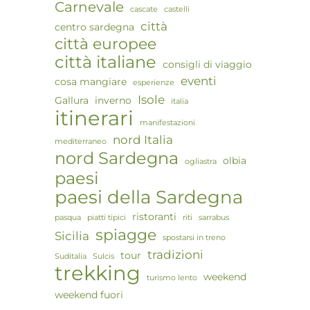
Carnevale
cascate
castelli
città
centro sardegna
città europee
città italiane
consigli di viaggio
eventi
cosa mangiare
esperienze
Isole
Gallura
inverno
italia
itinerari
manifestazioni
nord Italia
mediterraneo
nord Sardegna
olbia
ogliastra
paesi
paesi della Sardegna
ristoranti
pasqua
piatti tipici
riti
sarrabus
spiagge
Sicilia
spostarsi in treno
tradizioni
tour
Suditalia
Sulcis
trekking
weekend
turismo lento
weekend fuori