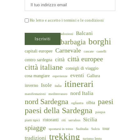
Ho letto e accetto i termini e le condizioni
Balcani
adozioni
borghi
barbagia
Carnevale
capitali europee
cascate
castelli
città europee
città
centro sardegna
città italiane
consigli di viaggio
eventi
cosa mangiare
Gallura
esperienze
itinerari
Isole
inverno
italia
nord Italia
manifestazioni
mediterraneo
nord Sardegna
paesi
olbia
ogliastra
paesi della Sardegna
pasqua
Sicilia
ristoranti
piatti tipici
riti
sarrabus
spiagge
tour
spostarsi in treno
Suditalia
Sulcis
trekking
tradizioni
turismo lento