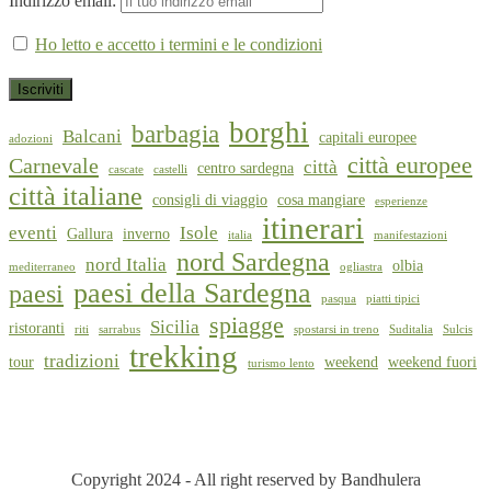
Indirizzo email:
Ho letto e accetto i termini e le condizioni
borghi
barbagia
Balcani
capitali europee
adozioni
città europee
Carnevale
città
centro sardegna
cascate
castelli
città italiane
consigli di viaggio
cosa mangiare
esperienze
itinerari
eventi
Isole
Gallura
inverno
italia
manifestazioni
nord Sardegna
nord Italia
olbia
mediterraneo
ogliastra
paesi della Sardegna
paesi
pasqua
piatti tipici
spiagge
Sicilia
ristoranti
riti
sarrabus
spostarsi in treno
Suditalia
Sulcis
trekking
tradizioni
tour
weekend
weekend fuori
turismo lento
Copyright 2024 - All right reserved by Bandhulera