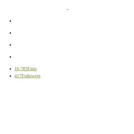
Privacy Policy
-
Cookie Policy
16,785
Fans
417
Followers