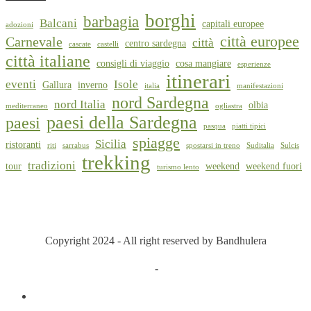
borghi
barbagia
Balcani
capitali europee
adozioni
città europee
Carnevale
città
centro sardegna
cascate
castelli
città italiane
consigli di viaggio
cosa mangiare
esperienze
itinerari
eventi
Isole
Gallura
inverno
italia
manifestazioni
nord Sardegna
nord Italia
olbia
mediterraneo
ogliastra
paesi della Sardegna
paesi
pasqua
piatti tipici
spiagge
Sicilia
ristoranti
riti
sarrabus
spostarsi in treno
Suditalia
Sulcis
trekking
tradizioni
tour
weekend
weekend fuori
turismo lento
Copyright 2024 - All right reserved by Bandhulera
Privacy Policy
-
Cookie Policy