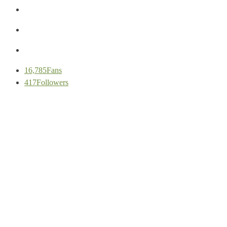
16,785
Fans
417
Followers