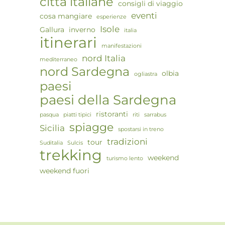
città italiane
consigli di viaggio
eventi
cosa mangiare
esperienze
Isole
Gallura
inverno
italia
itinerari
manifestazioni
nord Italia
mediterraneo
nord Sardegna
olbia
ogliastra
paesi
paesi della Sardegna
ristoranti
pasqua
piatti tipici
riti
sarrabus
spiagge
Sicilia
spostarsi in treno
tradizioni
tour
Suditalia
Sulcis
trekking
weekend
turismo lento
weekend fuori