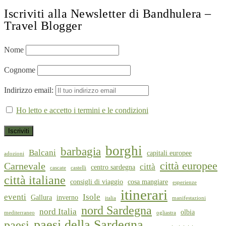
Iscriviti alla Newsletter di Bandhulera –
Travel Blogger
Nome
Cognome
Indirizzo email:
Ho letto e accetto i termini e le condizioni
borghi
barbagia
Balcani
capitali europee
adozioni
città europee
Carnevale
città
centro sardegna
cascate
castelli
città italiane
consigli di viaggio
cosa mangiare
esperienze
itinerari
eventi
Isole
Gallura
inverno
italia
manifestazioni
nord Sardegna
nord Italia
olbia
mediterraneo
ogliastra
paesi della Sardegna
paesi