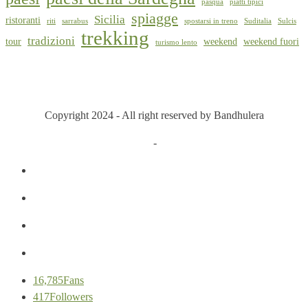
pasqua
piatti tipici
spiagge
Sicilia
ristoranti
riti
sarrabus
spostarsi in treno
Suditalia
Sulcis
trekking
tradizioni
tour
weekend
weekend fuori
turismo lento
Copyright 2024 - All right reserved by Bandhulera
Privacy Policy
-
Cookie Policy
16,785
Fans
417
Followers