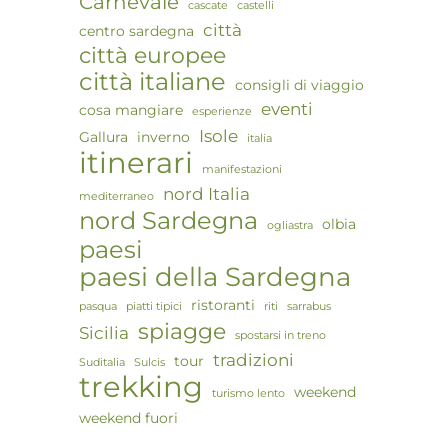
Carnevale
cascate
castelli
città
centro sardegna
città europee
città italiane
consigli di viaggio
eventi
cosa mangiare
esperienze
Isole
Gallura
inverno
italia
itinerari
manifestazioni
nord Italia
mediterraneo
nord Sardegna
olbia
ogliastra
paesi
paesi della Sardegna
ristoranti
pasqua
piatti tipici
riti
sarrabus
spiagge
Sicilia
spostarsi in treno
tradizioni
tour
Suditalia
Sulcis
trekking
weekend
turismo lento
weekend fuori