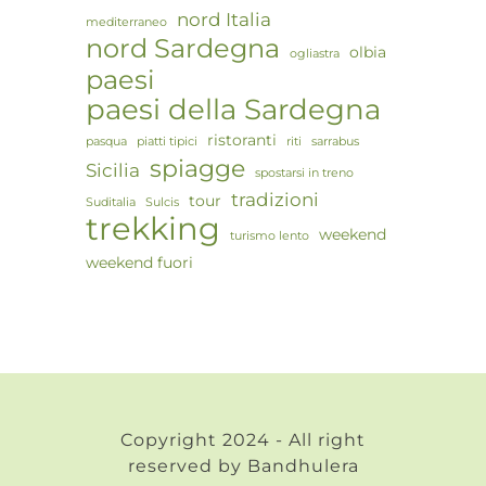
nord Italia
mediterraneo
nord Sardegna
olbia
ogliastra
paesi
paesi della Sardegna
ristoranti
pasqua
piatti tipici
riti
sarrabus
spiagge
Sicilia
spostarsi in treno
tradizioni
tour
Suditalia
Sulcis
trekking
weekend
turismo lento
weekend fuori
Copyright 2024 - All right
reserved by Bandhulera