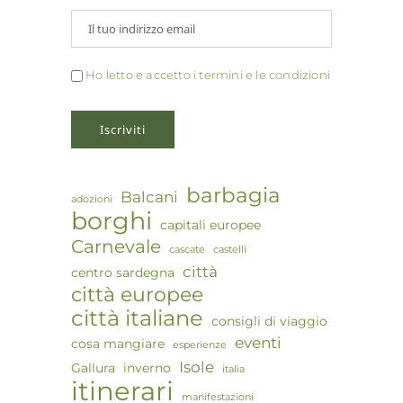
Ho letto e accetto i termini e le condizioni
barbagia
Balcani
adozioni
borghi
capitali europee
Carnevale
cascate
castelli
città
centro sardegna
città europee
città italiane
consigli di viaggio
eventi
cosa mangiare
esperienze
Isole
Gallura
inverno
italia
itinerari
manifestazioni