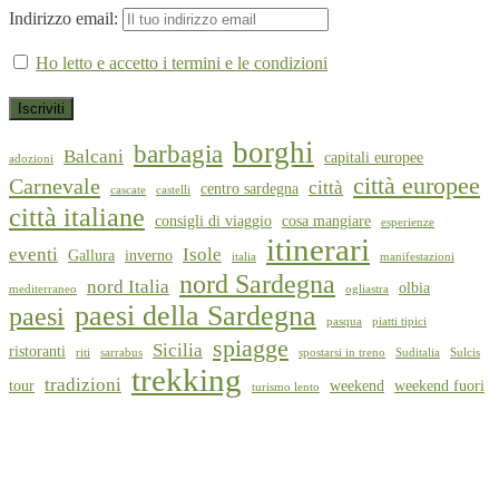
Indirizzo email:
Ho letto e accetto i termini e le condizioni
borghi
barbagia
Balcani
capitali europee
adozioni
città europee
Carnevale
città
centro sardegna
cascate
castelli
città italiane
consigli di viaggio
cosa mangiare
esperienze
itinerari
eventi
Isole
Gallura
inverno
italia
manifestazioni
nord Sardegna
nord Italia
olbia
mediterraneo
ogliastra
paesi della Sardegna
paesi
pasqua
piatti tipici
spiagge
Sicilia
ristoranti
riti
sarrabus
spostarsi in treno
Suditalia
Sulcis
trekking
tradizioni
tour
weekend
weekend fuori
turismo lento