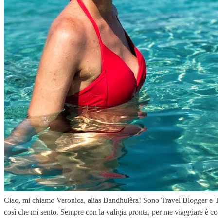
Ciao, mi chiamo Veronica, alias Bandhulèra! Sono Travel Blogger e Tr
così che mi sento. Sempre con la valigia pronta, per me viaggiare è co