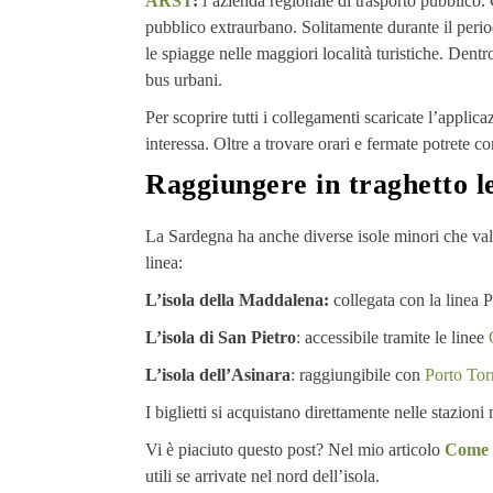
ARST
:
l’azienda regionale di trasporto pubblico.
pubblico extraurbano. Solitamente durante il period
le spiagge nelle maggiori località turistiche. Dentr
bus urbani.
Per scoprire tutti i collegamenti scaricate l’applic
interessa. Oltre a trovare orari e fermate potrete co
Raggiungere in traghetto le
La Sardegna ha anche diverse isole minori che vale 
linea:
L’isola della Maddalena:
collegata con la linea
L’isola di San Pietro
: accessibile tramite le linee
L’isola dell’Asinara
: raggiungibile con
Porto Tor
I biglietti si acquistano direttamente nelle stazioni
Vi è piaciuto questo post? Nel mio articolo
Come s
utili se arrivate nel nord dell’isola.