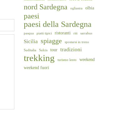
nord Sardegna
olbia
ogliastra
paesi
paesi della Sardegna
ristoranti
pasqua
piatti tipici
riti
sarrabus
spiagge
Sicilia
spostarsi in treno
tradizioni
tour
Suditalia
Sulcis
trekking
weekend
turismo lento
weekend fuori