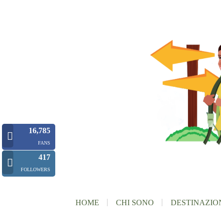
16,785
FANS
417
FOLLOWERS
HOME
CHI SONO
DESTINAZIO