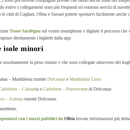
 Ci sono poi diverse compagnie private che fanno anche tratte del traspo
o estivo i collegamenti sono più frequenti ed esistono servizi di navett
o le città di Cagliari, Olbia e Sassari potrete spostarvi facilmente anche 
azione
Teseo Sardegna
sul vostro smartphone e digitate il percorso che 
mprare direttamente i biglietti dalla app.
 isole minori
assolutamente la pena visitare e che sono collegate attraverso dei tragh
 Palau – Maddalena
tramite
Delcomar
e
Maddalena Lines
Carloforte – Calasett
a e
Carloforte – Portovesme
di Delcomar
res – Asinara
tramite Delcomar.
 marittime.
postarsi con i mezzi pubblici da
Olbia
trovate informazioni più detta