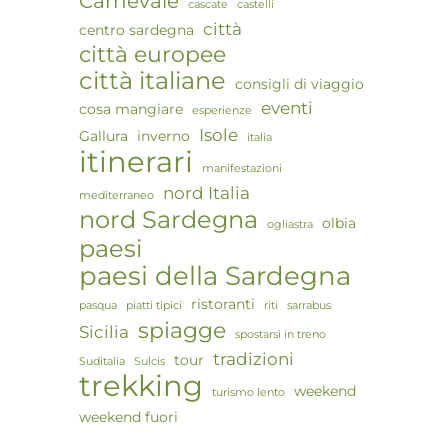
Carnevale
cascate
castelli
città
centro sardegna
città europee
città italiane
consigli di viaggio
eventi
cosa mangiare
esperienze
Isole
Gallura
inverno
italia
itinerari
manifestazioni
nord Italia
mediterraneo
nord Sardegna
olbia
ogliastra
paesi
paesi della Sardegna
ristoranti
pasqua
piatti tipici
riti
sarrabus
spiagge
Sicilia
spostarsi in treno
tradizioni
tour
Suditalia
Sulcis
trekking
weekend
turismo lento
weekend fuori