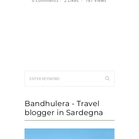
0 Comments
2 Likes
787 Views
Bandhulera - Travel
blogger in Sardegna