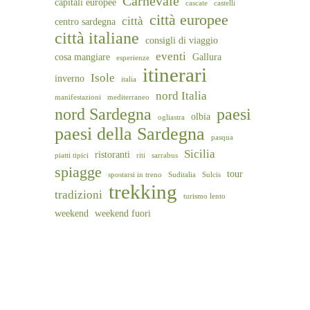
Carnevale
capitali europee
cascate
castelli
città europee
città
centro sardegna
città italiane
consigli di viaggio
eventi
cosa mangiare
Gallura
esperienze
itinerari
Isole
inverno
italia
nord Italia
manifestazioni
mediterraneo
nord Sardegna
paesi
olbia
ogliastra
paesi della Sardegna
pasqua
Sicilia
ristoranti
piatti tipici
riti
sarrabus
spiagge
tour
spostarsi in treno
Suditalia
Sulcis
trekking
tradizioni
turismo lento
weekend
weekend fuori