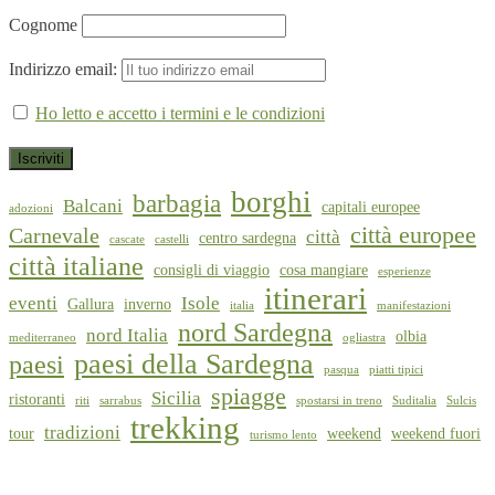
Cognome
Indirizzo email:
Ho letto e accetto i termini e le condizioni
borghi
barbagia
Balcani
capitali europee
adozioni
città europee
Carnevale
città
centro sardegna
cascate
castelli
città italiane
consigli di viaggio
cosa mangiare
esperienze
itinerari
eventi
Isole
Gallura
inverno
italia
manifestazioni
nord Sardegna
nord Italia
olbia
mediterraneo
ogliastra
paesi della Sardegna
paesi
pasqua
piatti tipici
spiagge
Sicilia
ristoranti
riti
sarrabus
spostarsi in treno
Suditalia
Sulcis
trekking
tradizioni
tour
weekend
weekend fuori
turismo lento