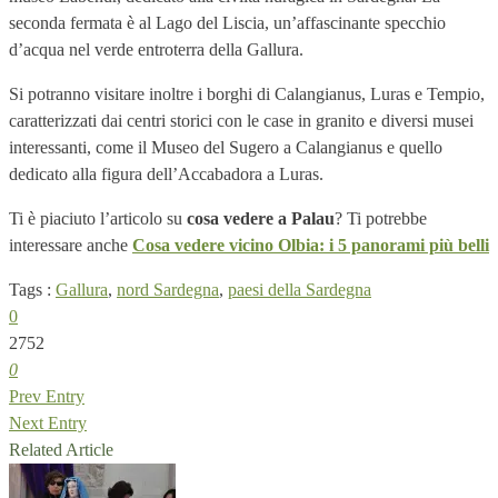
seconda fermata è al Lago del Liscia, un’affascinante specchio
d’acqua nel verde entroterra della Gallura.
Si potranno visitare inoltre i borghi di Calangianus, Luras e Tempio,
caratterizzati dai centri storici con le case in granito e diversi musei
interessanti, come il Museo del Sugero a Calangianus e quello
dedicato alla figura dell’Accabadora a Luras.
Ti è piaciuto l’articolo su
cosa vedere a Palau
? Ti potrebbe
interessare anche
Cosa vedere vicino Olbia: i 5 panorami più belli
Tags :
Gallura
,
nord Sardegna
,
paesi della Sardegna
0
2752
0
Prev Entry
Next Entry
Related Article