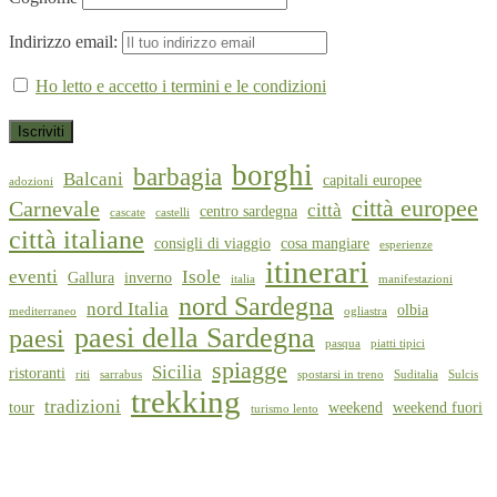
Indirizzo email:
Ho letto e accetto i termini e le condizioni
borghi
barbagia
Balcani
capitali europee
adozioni
città europee
Carnevale
città
centro sardegna
cascate
castelli
città italiane
consigli di viaggio
cosa mangiare
esperienze
itinerari
eventi
Isole
Gallura
inverno
italia
manifestazioni
nord Sardegna
nord Italia
olbia
mediterraneo
ogliastra
paesi della Sardegna
paesi
pasqua
piatti tipici
spiagge
Sicilia
ristoranti
riti
sarrabus
spostarsi in treno
Suditalia
Sulcis
trekking
tradizioni
tour
weekend
weekend fuori
turismo lento