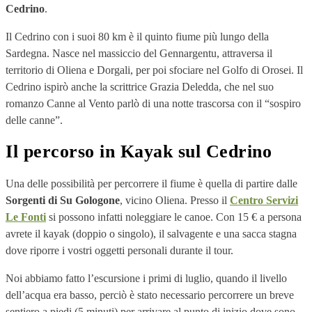
Cedrino
.
Il Cedrino con i suoi 80 km è il quinto fiume più lungo della
Sardegna. Nasce nel massiccio del Gennargentu, attraversa il
territorio di Oliena e Dorgali, per poi sfociare nel Golfo di Orosei. Il
Cedrino ispirò anche la scrittrice Grazia Deledda, che nel suo
romanzo Canne al Vento parlò di una notte trascorsa con il “sospiro
delle canne”.
Il percorso in Kayak sul Cedrino
Una delle possibilità per percorrere il fiume è quella di partire dalle
Sorgenti di Su Gologone
, vicino Oliena. Presso il
Centro Servizi
Le Fonti
si possono infatti noleggiare le canoe. Con 15 € a persona
avrete il kayak (doppio o singolo), il salvagente e una sacca stagna
dove riporre i vostri oggetti personali durante il tour.
Noi abbiamo fatto l’escursione i primi di luglio, quando il livello
dell’acqua era basso, perciò è stato necessario percorrere un breve
sentiero a piedi (5 minuti) per arrivare al punto di inizio dove sono