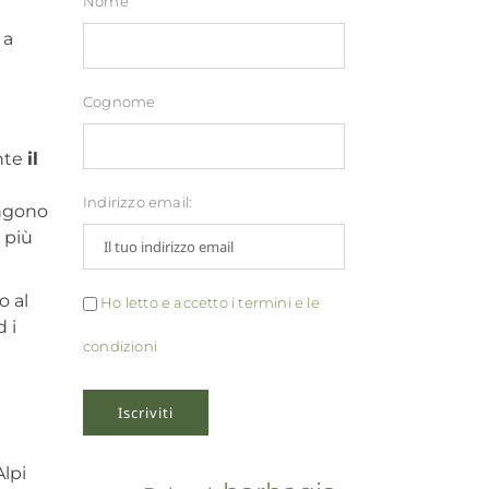
Nome
 a
Cognome
ante
il
Indirizzo email:
angono
 più
o al
Ho letto e accetto i termini e le
 i
condizioni
Alpi