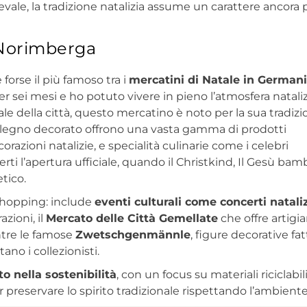
evale, la tradizione natalizia assume un carattere ancora 
i Norimberga
 forse il più famoso tra i
mercatini di Natale in German
er sei mesi e ho potuto vivere in pieno l’atmosfera nataliz
rale della città, questo mercatino è noto per la sua tradiz
in legno decorato offrono una vasta gamma di prodotti
ecorazioni natalizie, e specialità culinarie come i celebri
erti l’apertura ufficiale, quando il Christkind, Il Gesù bam
tico.
shopping: include
eventi culturali come concerti nataliz
razioni, il
Mercato delle Città Gemellate
che offre artigi
entre le famose
Zwetschgenmännle
, figure decorative fa
no i collezionisti.
 nella sostenibilità
, con un focus su materiali riciclabil
r preservare lo spirito tradizionale rispettando l’ambiente