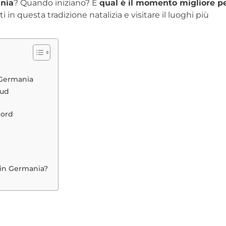
ania
? Quando iniziano? E
qual è il momento migliore p
n questa tradizione natalizia e visitare il luoghi più
n Germania
Sud
nord
e in Germania?