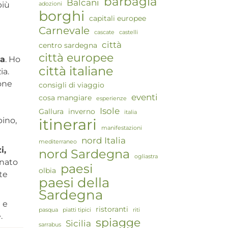
barbagia
Balcani
più
adozioni
borghi
capitali europee
Carnevale
cascate
castelli
città
centro sardegna
città europee
ia
. Ho
città italiane
ia.
ione
consigli di viaggio
eventi
cosa mangiare
esperienze
Isole
Gallura
inverno
italia
itinerari
bino,
manifestazioni
nord Italia
mediterraneo
i,
nord Sardegna
ogliastra
anato
paesi
olbia
tte
paesi della
Sardegna
i e
ristoranti
pasqua
piatti tipici
riti
.
spiagge
Sicilia
sarrabus