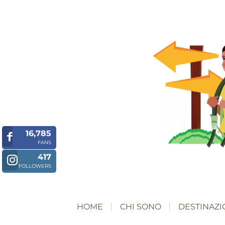
16,785
FANS
417
FOLLOWERS
HOME
CHI SONO
DESTINAZI