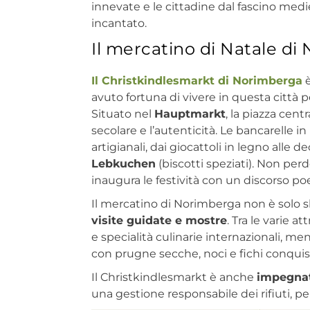
innevate e le cittadine dal fascino medi
incantato.
Il mercatino di Natale d
Il Christkindlesmarkt di Norimberga
è
avuto fortuna di vivere in questa città p
Situato nel
Hauptmarkt
, la piazza cent
secolare e l’autenticità. Le bancarelle 
artigianali, dai giocattoli in legno alle d
Lebkuchen
(biscotti speziati). Non perd
inaugura le festività con un discorso poe
Il mercatino di Norimberga non è solo 
visite guidate e mostre
. Tra le varie att
e specialità culinarie internazionali, m
con prugne secche, noci e fichi conquista
Il Christkindlesmarkt è anche
impegnato
una gestione responsabile dei rifiuti, pe