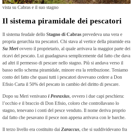
vista su Cabras e il suo stagno
Il sistema piramidale dei pescatori
Il sistema feudale dello
Stagno di Cabras
prevedeva una vera e
propria gerarchia tra pescatori. Chi stava al vertice della piramide era
Su Meri
ovvero il proprietario, al quale arrivava la maggior parte dei
ricavi del pescato. Lui guadagnava semplicemente dal fatto che dava
ad altri il permesso di pescare nello stagno. Più si andava verso il
basso nello schema piramidale, minore era la retribuzione. Teniamo
conto del fatto che quasi tutti i pescatori dovevano cedere a Don
Efisio Carta il 50% del pescato in cambio del diritto di pescare.
Dopo su Meri venivano
i Pesraxius
, ovvero i due capi peschiera:
l’occhio e il braccio di Don Efisio, coloro che controllavano lo
stagno, tenevano i conti del pesce venduto. Il nome deriva proprio
dal fatto che pesavano il pesce non appena arrivava con le barche.
Il terzo livello era costituito dai
Zaraccus
, che si suddividevano fra