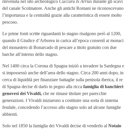
rinvenuta nel sito archeologico
Cuccuru Is Arrius
durante gli scavi
del canale Scolmatore. Anche gli antichi Romani ne riconoscevano
l’importanza e la centralità grazie alla caratteristica di essere molto
pescoso.
Le prime fonti scritte riguardanti lo stagno risalgono però al 1200,
quando il Giudice d’Arborea in carica all’epoca consentì ai monaci
del monastero di Bonarcado di pescare a titolo gratuito con due
barche all’interno dello stagno.
Nel 1400 circa la Corona di Spagna iniziò a invadere la Sardegna e
si impossessò anche dell’area dello stagno. Circa 200 anni dopo, in
cerca di liquidità per finanziare battaglie sulla penisola iberica, il re
di Spagna decise di darlo in pegno alla ricca
famiglia di banchieri
genovesi dei Vivaldi,
che ne rimase titolare per parecchie
generazioni. I Vivaldi iniziarono a costituire una sorta di sistema
feudale, concedendo l’accesso allo stagno solo ad alcune famiglie
abbienti.
Solo nel 1850 la famiglia dei Vivaldi decise di venderlo al
Notaio