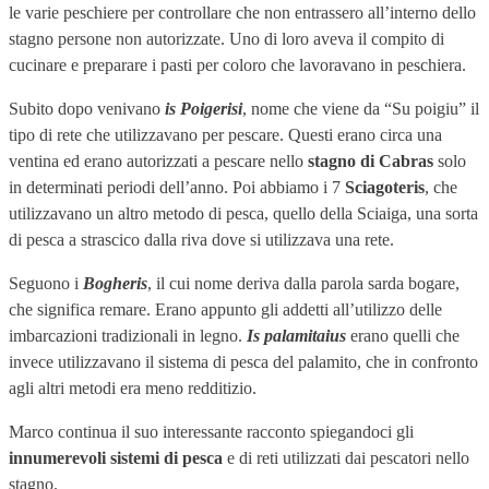
le varie peschiere per controllare che non entrassero all’interno dello
stagno persone non autorizzate. Uno di loro aveva il compito di
cucinare e preparare i pasti per coloro che lavoravano in peschiera.
Subito dopo venivano
is Poigerisi
, nome che viene da “Su poigiu” il
tipo di rete che utilizzavano per pescare. Questi erano circa una
ventina ed erano autorizzati a pescare nello
stagno di Cabras
solo
in determinati periodi dell’anno. Poi abbiamo i 7
Sciagoteris
, che
utilizzavano un altro metodo di pesca, quello della Sciaiga, una sorta
di pesca a strascico dalla riva dove si utilizzava una rete.
Seguono i
Bogheris
, il cui nome deriva dalla parola sarda bogare,
che significa remare. Erano appunto gli addetti all’utilizzo delle
imbarcazioni tradizionali in legno.
Is palamitaius
erano quelli che
invece utilizzavano il sistema di pesca del palamito, che in confronto
agli altri metodi era meno redditizio.
Marco continua il suo interessante racconto spiegandoci gli
innumerevoli sistemi di pesca
e di reti utilizzati dai pescatori nello
stagno.