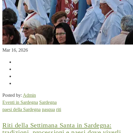
Mar 16, 2026
Posted by:
Admin
Eventi in Sardegna
Sardegna
paesi della Sardegna
pasqua
riti
Riti della Settimana Santa in Sardegna:
tradizioni, processioni e paesi dove viverli