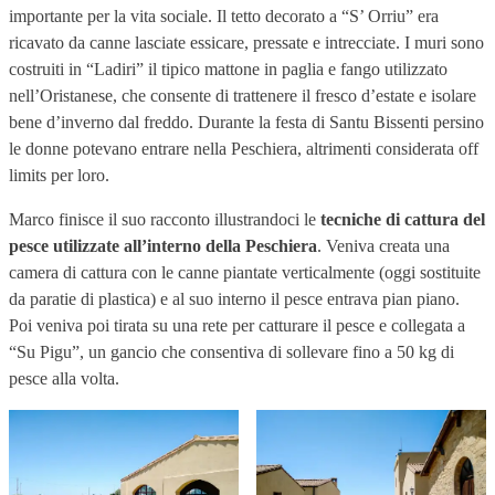
importante per la vita sociale. Il tetto decorato a “S’ Orriu” era
ricavato da canne lasciate essicare, pressate e intrecciate. I muri sono
costruiti in “Ladiri” il tipico mattone in paglia e fango utilizzato
nell’Oristanese, che consente di trattenere il fresco d’estate e isolare
bene d’inverno dal freddo. Durante la festa di Santu Bissenti persino
le donne potevano entrare nella Peschiera, altrimenti considerata off
limits per loro.
Marco finisce il suo racconto illustrandoci le
tecniche di cattura del
pesce utilizzate all’interno della Peschiera
. Veniva creata una
camera di cattura con le canne piantate verticalmente (oggi sostituite
da paratie di plastica) e al suo interno il pesce entrava pian piano.
Poi veniva poi tirata su una rete per catturare il pesce e collegata a
“Su Pigu”, un gancio che consentiva di sollevare fino a 50 kg di
pesce alla volta.