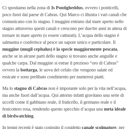
Ci spostiamo nella zona di
Is Pontigheddus
, ovvero i ponticelli,
poco fuori dal paese di Cabras. Qui Marco ci illustra i vari canali che
comunicano con lo stagno. I muggini entrano dal mare aperto nello
stagno attraverso questi canali e crescono per due/tre anni in attesa di
tornare in mare aperto (o essere catturati). L’acqua dello stagno è
salmastra e conferisce al pesce un sapore unico e particolare. Il
muggine (mugil cephalus) è la specie maggiormente pescata
,
anche se in alcune parti dello stagno si trovano anche anguille e
qualche carpa. Dal muggine si estrae il prezioso “oro di Cabras”
ovvero la
bottarga
, le uova del cefalo che vengono salate ed
essicate e sono prelibato condimento per numerosi piatti.
Ma lo
stagno di Cabras
non è imporante solo per la vita nell’acqua,
ma anche fuori dall’acqua. Qui attorno infatti gravitano una serie di
uccelli come il gabbiano reale, il fraticello, il germano reale e il
fenicottero rosa, rendendo questo specchio d’acqua una
meta ideale
di birdwatching
.
In tempi recenti è stato costruito il cosidetto
canale scolmatore
, per