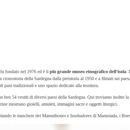
,
fu fondato nel 1976 ed è il
più grande museo etnografico dell’isola
. 
alla cronostoria della Sardegna dalla preistoria al 1950 e a filmati sui pae
i pani tradizionali e uno spazio dedicato alla tessitura.
on ben 54 vestiti di diversi paesi della Sardegna. Qui troviamo inoltre l
ine mostrano gioielli, amuleti, immagini sacre e oggetti liturgici.
pitando le maschere dei Mamuthones e Issohadores di Mamoiada, i Boes e M