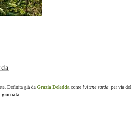
rda
arte. Definita già da
Grazia Deledda
come
l’Atene sarda
, per via del
 giornata
.