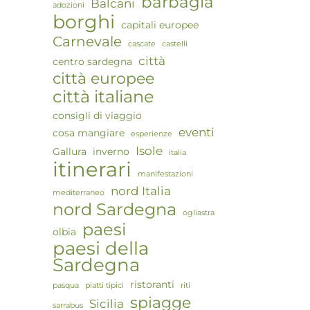
barbagia
Balcani
adozioni
borghi
capitali europee
Carnevale
cascate
castelli
città
centro sardegna
città europee
città italiane
consigli di viaggio
eventi
cosa mangiare
esperienze
Isole
Gallura
inverno
italia
itinerari
manifestazioni
nord Italia
mediterraneo
nord Sardegna
ogliastra
paesi
olbia
paesi della
Sardegna
ristoranti
pasqua
piatti tipici
riti
spiagge
Sicilia
sarrabus