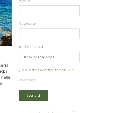
Nome
Cognome
Indirizzo email:
ersi
Ho letto e accetto i termini e le
ng
: i
 nelle
condizioni
a