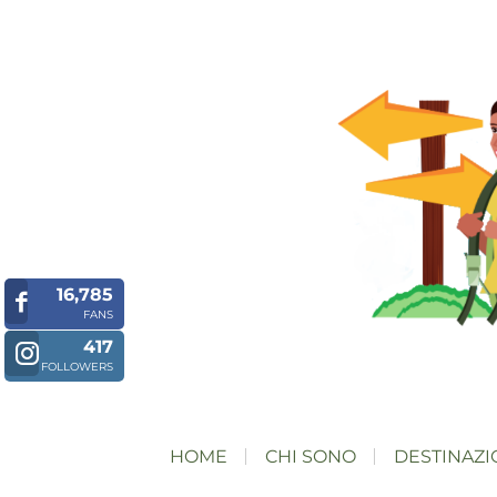
16,785
FANS
417
FOLLOWERS
HOME
CHI SONO
DESTINAZI